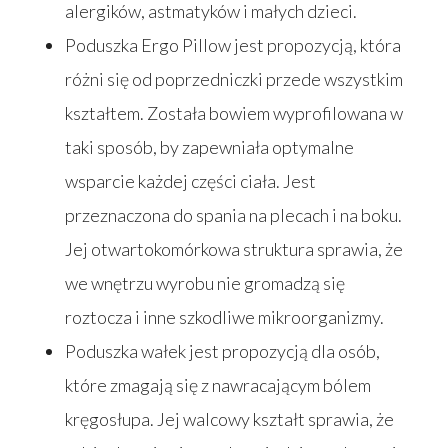
alergików, astmatyków i małych dzieci.
Poduszka Ergo Pillow jest propozycją, która
różni się od poprzedniczki przede wszystkim
kształtem. Została bowiem wyprofilowana w
taki sposób, by zapewniała optymalne
Strona główna
wsparcie każdej części ciała. Jest
Produkty
przeznaczona do spania na plecach i na boku.
Wyszukiwarka sk
Materace
Jej otwartokomórkowa struktura sprawia, że
we wnętrzu wyrobu nie gromadzą się
Blog
Łóżka
roztocza i inne szkodliwe mikroorganizmy.
Kontakt
Akcesoria
Poduszka wałek jest propozycją dla osób,
które zmagają się z nawracającym bólem
kręgosłupa. Jej walcowy kształt sprawia, że