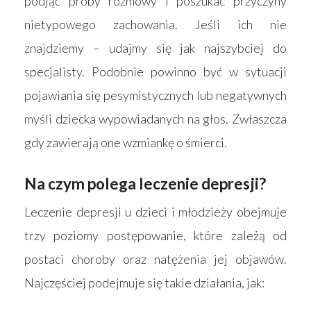
podjąć próby rozmowy i poszukać przyczyny
Strona główna
nietypowego zachowania. Jeśli ich nie
znajdziemy – udajmy się jak najszybciej do
Produkty
specjalisty. Podobnie powinno być w sytuacji
Wyszukiwarka sk
Materace
pojawiania się pesymistycznych lub negatywnych
Blog
Łóżka
myśli dziecka wypowiadanych na głos. Zwłaszcza
gdy zawierają one wzmiankę o śmierci.
Kontakt
Akcesoria
Na czym polega leczenie depresji?
Leczenie depresji u dzieci i młodzieży obejmuje
trzy poziomy postępowanie, które zależą od
postaci choroby oraz natężenia jej objawów.
Najczęściej podejmuje się takie działania, jak: