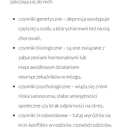
zaliczają się do nich:
czynniki genetyczne – depresja występuje
częściej u osób, u których krewni też na nią
chorowali,
czynniki biologiczne – są one związane z
zaburzeniami hormonalnymi lub
nieprawidłowym działaniem
neuroprzekaźników w mózgu,
czynniki psychologiczne – wiążą się z nimi
niska samoocena, słabe umiejętności
społeczne czy brak odporności na stres,
czynniki środowiskowe – tutaj wyróżnia się
m.in. konflikty w rodzinie, rozwód rodziców,