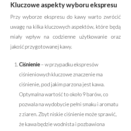
Kluczowe aspekty wyboru ekspresu
Wyszukiwarka sk
Materace
Przy wyborze ekspresu do kawy warto zwrócić
Blog
Łóżka
uwagę na kilka kluczowych aspektów, które będą
Kontakt
Akcesoria
miały wpływ na codzienne użytkowanie oraz
jakość przygotowanej kawy.
Ciśnienie
– w przypadku ekspresów
ciśnieniowych kluczowe znaczenie ma
ciśnienie, pod jakim parzona jest kawa.
Optymalna wartość to około 9 barów, co
pozwala na wydobycie pełni smaku i aromatu
z ziaren. Zbyt niskie ciśnienie może sprawić,
że kawa będzie wodnista i pozbawiona